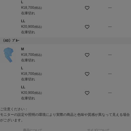
L
¥
18,700
—
税込
在庫切れ
LL
¥
20,900
—
税込
在庫切れ
（40）ﾌﾞﾙｰ
M
¥
18,700
—
税込
在庫切れ
L
¥
18,700
—
税込
在庫切れ
LL
¥
20,900
—
税込
在庫切れ
ご注意ください：
モニターの設定や照明の環境により実際の商品と色味や質感が異なって見える場合
がございます。
商品について
サイズについて