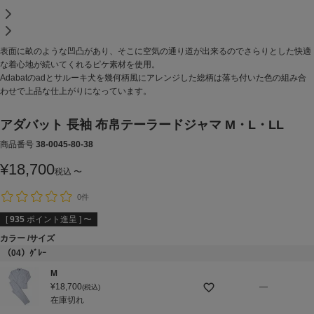
表面に畝のような凹凸があり、そこに空気の通り道が出来るのでさらりとした快適
な着心地が続いてくれるピケ素材を使用。
Adabatのadとサルーキ犬を幾何柄風にアレンジした総柄は落ち付いた色の組み合
わせで上品な仕上がりになっています。
アダバット 長袖 布帛テーラードジャマ M・L・LL
商品番号
38-0045-80-38
¥
18,700
税込
〜
0件
[
935
ポイント進呈 ]
〜
カラー
サイズ
（04）ｸﾞﾚｰ
M
¥
18,700
—
税込
在庫切れ