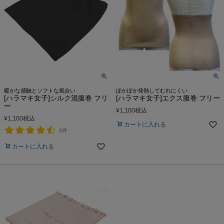
暖かな感触とソフトな風合い
ぽかぽか発熱してむれにくい
[ハラマキ女子]シルク混腹巻 フリ
[ハラマキ女子]エクス腹巻 フリー
ー
¥
1,100
税込
¥
1,100
税込
カートに入れる
5件
カートに入れる