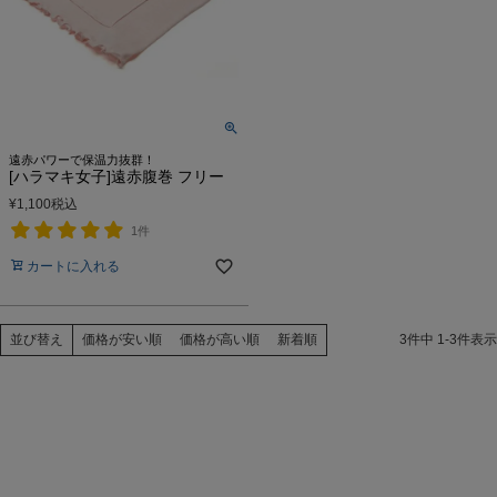
遠赤パワーで保温力抜群！
[ハラマキ女子]遠赤腹巻 フリー
¥
1,100
税込
1件
カートに入れる
価格が安い順
価格が高い順
新着順
3
件中
1
-
3
件表示
並び替え