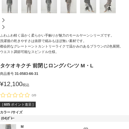
ふわふわ軽く温かく柔らかい手触りが魅力のモールヤーンシリーズです。
洗濯後の乾きやすさは抜群で縮みもほぼ無い素材です。
都会的なグレートーントカントリーライクで温かみのあるブラウンの2色展開。
ウエスト調節可能なスピンドル仕様。
タケオキクチ 前閉じロングパンツ M・L
商品番号
31-0583-66-31
¥
12,100
税込
0件
[
605
ポイント進呈 ]
カラー
サイズ
(04)ｸﾞﾚｰ
M