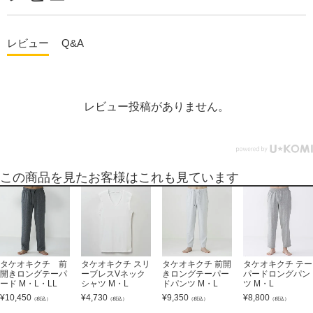
レビュー
Q&A
レビュー投稿がありません。
この商品を見たお客様はこれも見ています
タケオキクチ 前
タケオキクチ スリ
タケオキクチ 前開
タケオキクチ テー
開きロングテーパ
ーブレスVネック
きロングテーパー
パードロングパン
ード M・L・LL
シャツ M・L
ドパンツ M・L
ツ M・L
¥
10,450
¥
4,730
¥
9,350
¥
8,800
（税込）
（税込）
（税込）
（税込）