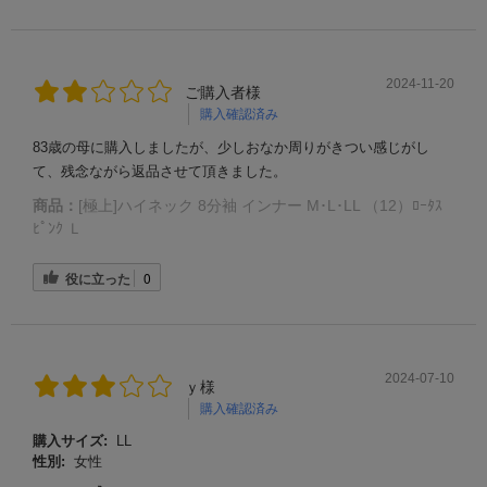
2024-11-20
ご購入者様
購入確認済み
83歳の母に購入しましたが、少しおなか周りがきつい感じがし
て、残念ながら返品させて頂きました。
商品：
[極上]ハイネック 8分袖 インナー M･L･LL （12）ﾛｰﾀｽ
ﾋﾟﾝｸ Ｌ
役に立った
0
2024-07-10
ｙ様
購入確認済み
購入サイズ:
LL
性別:
女性