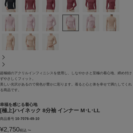
超極細のアクリルインフィニシスを使用し、しなやかさと至極の着心地、締め付け
ずやさしくフィット。
美しい光沢があるので発色が豊かに彩ります。着ると心と体を幸せで満たしてくれ
る商品です。
幸福を感じる着心地
[極上]ハイネック 8分袖 インナー M･L･LL
商品番号
10-7076-49-10
¥
2,750
税込
〜