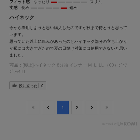
フィット感
ゆったり
スリム
丈感
長め
短め
ハイネック
今から着用しようと思い購入したのですが秋まで待とうと思って
います。
思っていた以上に厚みがあったのとハイネック部分の立ち上がり
が私には大きすぎたので夏の日焼け対策には使用できないと思い
ました。
商品：
[極上]ハイネック 8分袖 インナー M･L･LL （09）ﾋﾟｭｱ
ﾌﾞﾗｯｸ LL
役に立った
0
​1
​2