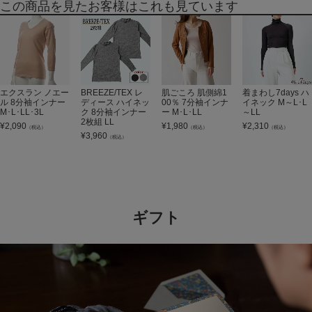
この商品を見たお客様はこれも見ています
エクスラン ノエー
BREEZE/TEX レ
肌ごころ 肌側綿1
着まわし7days ハ
ル 8分袖インナー
ディース ハイネッ
00％ 7分袖インナ
イネック M～L･L
M･L･LL･3L
ク 8分袖インナー
ー M･L･LL
～LL
2枚組 LL
¥
2,090
¥
1,980
¥
2,310
（税込）
（税込）
（税込）
¥
3,960
（税込）
ギフト