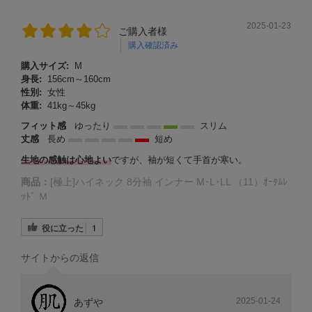
2025-01-23
ご購入者様
購入確認済み
購入サイズ:
M
身長:
156cm～160cm
性別:
女性
体重:
41kg～45kg
フィット感
ゆったり
スリム
丈感
長め
短め
生地の感触は心地よい
ですが、袖が短くて手首が寒い。
商品：
[極上]ハイネック 8分袖 インナー M･L･LL （11）ｵｰﾀﾑﾚ
ｯﾄﾞ Ｍ
役に立った
1
サイトからの返信
2025-01-24
あずや