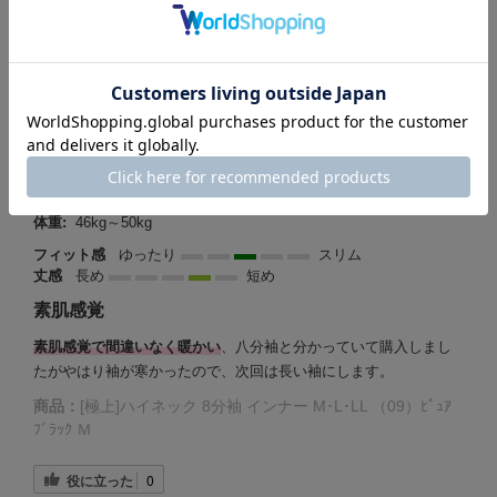
2025-01-21
ここ様
購入確認済み
購入サイズ:
M
身長:
151cm～155cm
性別:
女性
体重:
46kg～50kg
フィット感
ゆったり
スリム
丈感
長め
短め
素肌感覚
素肌感覚で間違いなく暖かい
、八分袖と分かっていて購入しまし
たがやはり袖が寒かったので、次回は長い袖にします。
商品：
[極上]ハイネック 8分袖 インナー M･L･LL （09）ﾋﾟｭｱ
ﾌﾞﾗｯｸ Ｍ
役に立った
0