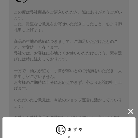
この度は弊社商品をご購入いただき、誠にありがとうござい
ます。
また、貴重なご意見をお寄せいただきましたこと、心より御
礼申し上げます。
商品の生地の感触につきまして、ご満足いただけたとのこ
と、大変嬉しく存じます。
弊社では、お客様に心地よくお使いいただけるよう、素材選
びには特に注力しております。
一方で、袖丈が短く、手首が寒いとのご指摘をいただき、大
変申し訳ございません。
お客様のご期待に十分にお応えできず、心よりお詫び申し上
げます。
いただいたご意見は、今後のショップ運営に活かしてまいり
ます。
今後とも弊社商品をご愛顧いただけますよう、心よりお願い
申し上げます。
あずや運営スタッフ