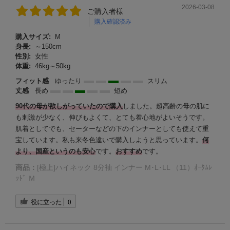
2026-03-08
ご購入者様
購入確認済み
購入サイズ:
M
身長:
～150cm
性別:
女性
体重:
46kg～50kg
フィット感
ゆったり
スリム
丈感
長め
短め
90代の母が欲しがっていたので購入
しました。超高齢の母の肌に
も刺激が少なく、伸びもよくて、とても着心地がよいそうです。
肌着としてでも、セーターなどの下のインナーとしても使えて重
宝しています。私も来冬色違いで購入しようと思っています。
何
より、国産というのも安心
です。
おすすめ
です。
商品：
[極上]ハイネック 8分袖 インナー M･L･LL （11）ｵｰﾀﾑﾚ
ｯﾄﾞ Ｍ
役に立った
0