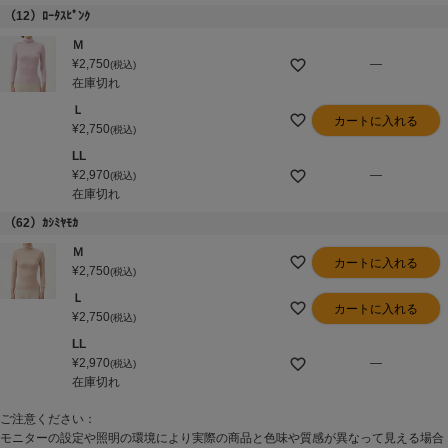
（12）ﾛｰﾀｽﾋﾟﾝｸ
Ｍ
¥
2,750
—
税込
在庫切れ
Ｌ
カートに入れる
¥
2,750
税込
LL
¥
2,970
—
税込
在庫切れ
（62）ｶｼﾐﾔﾓｶ
Ｍ
カートに入れる
¥
2,750
税込
Ｌ
カートに入れる
¥
2,750
税込
LL
¥
2,970
—
税込
在庫切れ
ご注意ください：
モニターの設定や照明の環境により実際の商品と色味や質感が異なって見える場合