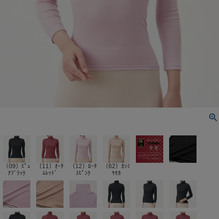
（09）ﾋﾟｭ
（11）ｵｰﾀ
（12）ﾛｰﾀ
（62）ｶｼﾐ
ｱﾌﾞﾗｯｸ
ﾑﾚｯﾄﾞ
ｽﾋﾟﾝｸ
ﾔﾓｶ