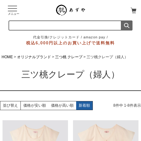
メニュー
代金引換/クレジットカード / amazon pay /
税込6,000円以上のお買い上げで送料無料
HOME
オリジナルブランド
三つ桃 クレープ
三ツ桃クレープ（婦人）
三ツ桃クレープ（婦人）
価格が安い順
価格が高い順
新着順
8
件中
1
-
8
件表示
並び替え