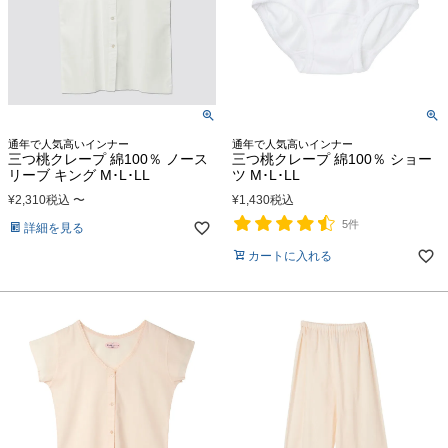
通年で人気高いインナー
通年で人気高いインナー
三つ桃クレープ 綿100％ ノース
三つ桃クレープ 綿100％ ショー
リーブ キング M･L･LL
ツ M･L･LL
¥
2,310
税込
〜
¥
1,430
税込
5件
詳細を見る
カートに入れる