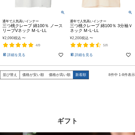
通年で人気高いインナー
通年で人気高いインナー
三つ桃クレープ 綿100％ ノース
三つ桃クレープ 綿100％ 3分袖Ｖ
リーブVネック M･L･LL
ネック M･L･LL
¥
2,090
税込
〜
¥
2,200
税込
〜
4件
5件
詳細を見る
詳細を見る
価格が安い順
価格が高い順
新着順
8
件中
1
-
8
件表示
並び替え
ギフト