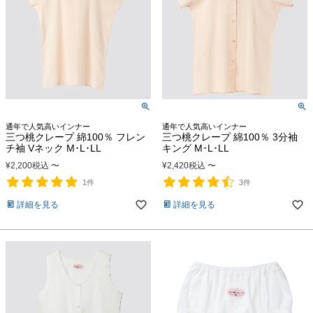
通年で人気高いインナー
通年で人気高いインナー
三つ桃クレープ 綿100％ フレン
三つ桃クレープ 綿100％ 3分袖
チ袖 Vネック M･L･LL
キング M･L･LL
¥
2,200
税込
〜
¥
2,420
税込
〜
1件
3件
詳細を見る
詳細を見る