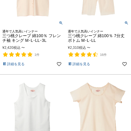
通年で人気高いインナー
通年で人気高いインナー
三つ桃クレープ 綿100％ フレン
三つ桃クレープ 綿100％ 7分丈
チ袖 キング M･L･LL･3L
ボトム M･L･LL
¥
2,420
税込
〜
¥
2,310
税込
〜
1件
16件
詳細を見る
詳細を見る