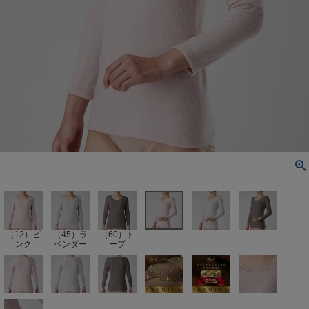
（12）ピ
（45）ラ
（60）ト
ンク
ベンダー
ープ