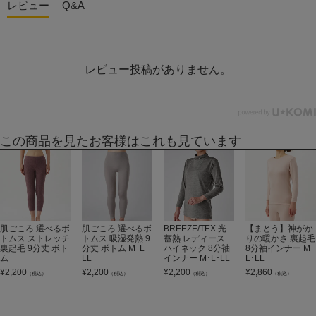
レビュー
Q&A
レビュー投稿がありません。
この商品を見たお客様はこれも見ています
肌ごころ 選べるボ
肌ごころ 選べるボ
BREEZE/TEX 光
【まとう】神がか
トムス ストレッチ
トムス 吸湿発熱 9
蓄熱 レディース
りの暖かさ 裏起毛
裏起毛 9分丈 ボト
分丈 ボトム M･L･
ハイネック 8分袖
8分袖インナー M･
ム
LL
インナー M･L･LL
L･LL
¥
2,200
¥
2,200
¥
2,200
¥
2,860
（税込）
（税込）
（税込）
（税込）