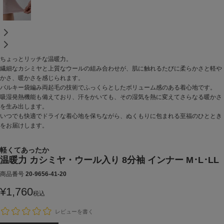
ちょっとリッチな温暖力。
繊細なカシミヤと上質なウールの組み合わせが、肌に触れるたびに柔らかさと軽や
かさ、暖かさを感じられます。
バルキー袋編み両起毛の技術でふっくらとしたボリューム感のある着心地です。
吸湿発熱機能も備えており、汗をかいても、その湿気を熱に変えてさらなる暖かさ
を生み出します。
いつでも快適でドライな着心地を保ちながら、ぬくもりに包まれる至福のひととき
をお届けします。
軽くてあったか
温暖力 カシミヤ・ウール入り 8分袖 インナー M･L･LL
商品番号
20-9656-41-20
¥
1,760
税込
レビューを書く