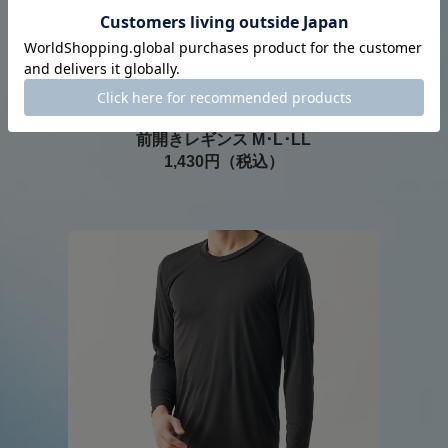
BODY-X 遮熱
前開きレギンス M･L･LL
1,430円（税込）