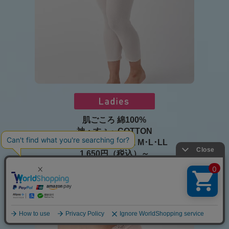
肌ごころ 綿100%
神・すぅ～COTTON
針抜き 8分丈 ボトム M･L･LL
1,650円（税込）～