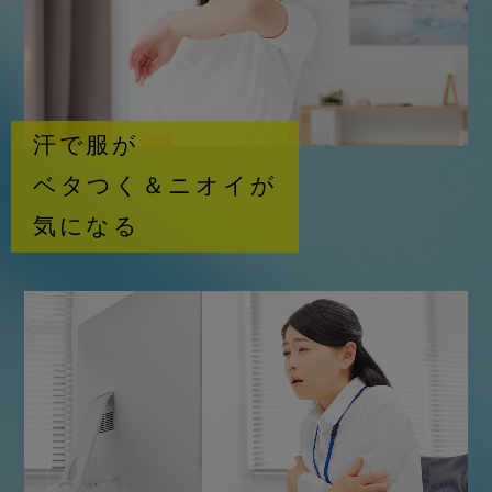
汗で服が
ベタつく＆ニオイが
気になる