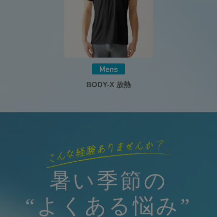
BODY-X 放熱
暑い季節の
“よくある悩み”