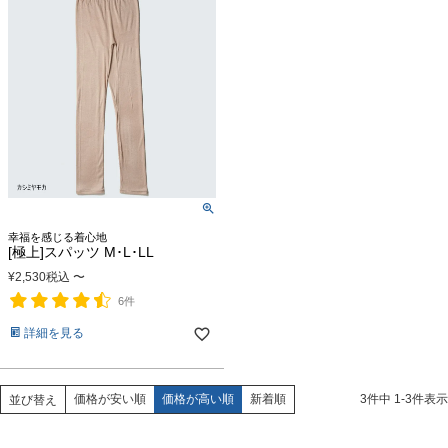
幸福を感じる着心地
[極上]スパッツ M･L･LL
¥
2,530
税込
〜
6件
詳細を見る
価格が安い順
価格が高い順
新着順
3
件中
1
-
3
件表示
並び替え