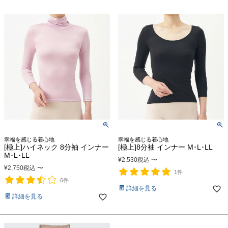
幸福を感じる着心地
幸福を感じる着心地
[極上]ハイネック 8分袖 インナー
[極上]8分袖 インナー M･L･LL
M･L･LL
¥
2,530
税込
〜
¥
2,750
税込
〜
1件
6件
詳細を見る
詳細を見る