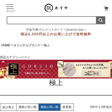
メニュー
代金引換/クレジットカード / amazon pay /
税込6,000円以上のお買い上げで送料無料
HOME
オリジナルブランド
極上
商品カテゴリ―ページ
極上
価格が安い順
価格が高い順
新着順
3
件中
1
-
3
件表示
並び替え